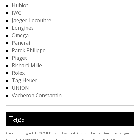
Hublot
IWC
Jaeger-Lecoultre
Longines
Omega
Panerai
Patek Philippe
Piaget
Richard Mille
Rolex
Tag Heuer
UNION
Vacheron Constantin
Tags
Audemars Piguet 15707CB Duiker Kwaliteit Replica Horloge
Audemars Piguet