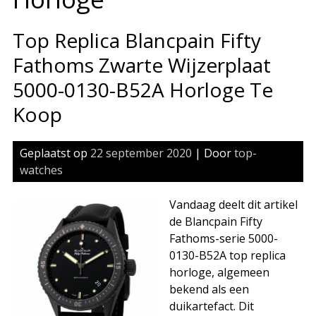
Top Replica Blancpain Fifty
Fathoms Zwarte Wijzerplaat
5000-0130-B52A Horloge Te
Koop
Geplaatst op
22 september 2020
| Door
top-
watches
Vandaag deelt dit artikel
de Blancpain Fifty
Fathoms-serie 5000-
0130-B52A top replica
horloge, algemeen
bekend als een
duikartefact. Dit