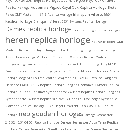
Royal Oak 26120ST Replica Horloge
Audemars Piguet Royal Oak Offshore
Audemars Piguet Royal Oak Replica Horloge
Replica Horloge
Beste
Blancpain Villeret 6651
Rolex GMT-Master II 116713 Replica Horloge
Replica Horloge
Blancpain Villeret 6651 Zwitsers Replica Horloge
Dames replica horloge
Herenkleding Replica Horloges
heren replica horloge
Het Beste Rolex GMT-
Master II Replica Horloge
Hoogwaardige Hublot Big Bang Replica Horloge Te
Koop
Hoogwaardige Vacheron Constantin Overseas Replica Watch
Hoogwaardige Vacheron Constantin Replica Watch
Hublot Big Bang MP-11
Power Reserve Replica Horloge
Jaeger-LeCoultre Master Collection Replica
Horloge
Jaeger-LeCoultre Master Geographic Q1428421 Replica
Longines
Plaisance L4.801.2.18.7 Replica Horloge
Longines Plaisance Zwitsers Replica
Horloge Te Koop
Longines Symphonette Zwitsers Replica Horloge
Longines
Symphonette Zwitsers Replica Vrouwelijk Horloge
Luxe Piaget Gypsophila
Diamond Replica Horloge
Luxe Piaget Limelight Gala G0A38168 Replica
nep gouden horloges
Horloge
Omega Seamaster
215.32.46.51.04.001 Replica Horloge
Omega Seamaster Aqua Terra Replica
Horloge
Omega Seamaster Goedkoop Replica Horloge
Omega Seamaster