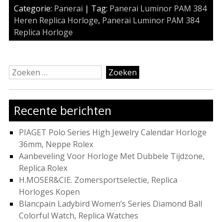
Categorie:
Panerai
| Tag:
Panerai Luminor PAM 384
Heren Replica Horloge
,
Panerai Luminor PAM 384
Replica Horloge
Zoeken
naar:
Recente berichten
PIAGET Polo Series High Jewelry Calendar Horloge
36mm, Neppe Rolex
Aanbeveling Voor Horloge Met Dubbele Tijdzone,
Replica Rolex
H.MOSER&CIE. Zomersportselectie, Replica
Horloges Kopen
Blancpain Ladybird Women’s Series Diamond Ball
Colorful Watch, Replica Watches