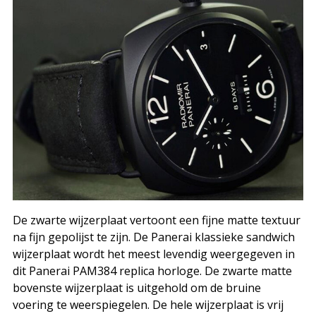
De zwarte wijzerplaat vertoont een fijne matte textuur
na fijn gepolijst te zijn. De Panerai klassieke sandwich
wijzerplaat wordt het meest levendig weergegeven in
dit Panerai PAM384 replica horloge. De zwarte matte
bovenste wijzerplaat is uitgehold om de bruine
voering te weerspiegelen. De hele wijzerplaat is vrij