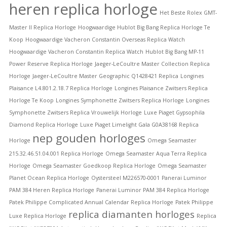
heren replica horloge
Het Beste Rolex GMT-
Master II Replica Horloge
Hoogwaardige Hublot Big Bang Replica Horloge Te
Koop
Hoogwaardige Vacheron Constantin Overseas Replica Watch
Hoogwaardige Vacheron Constantin Replica Watch
Hublot Big Bang MP-11
Power Reserve Replica Horloge
Jaeger-LeCoultre Master Collection Replica
Horloge
Jaeger-LeCoultre Master Geographic Q1428421 Replica
Longines
Plaisance L4.801.2.18.7 Replica Horloge
Longines Plaisance Zwitsers Replica
Horloge Te Koop
Longines Symphonette Zwitsers Replica Horloge
Longines
Symphonette Zwitsers Replica Vrouwelijk Horloge
Luxe Piaget Gypsophila
Diamond Replica Horloge
Luxe Piaget Limelight Gala G0A38168 Replica
nep gouden horloges
Horloge
Omega Seamaster
215.32.46.51.04.001 Replica Horloge
Omega Seamaster Aqua Terra Replica
Horloge
Omega Seamaster Goedkoop Replica Horloge
Omega Seamaster
Planet Ocean Replica Horloge
Oystersteel M226570-0001
Panerai Luminor
PAM 384 Heren Replica Horloge
Panerai Luminor PAM 384 Replica Horloge
Patek Philippe Complicated Annual Calendar Replica Horloge
Patek Philippe
replica diamanten horloges
Luxe Replica Horloge
Replica