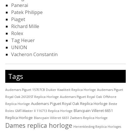
Panerai
Patek Philippe
Piaget
Richard Mille
Rolex
Tag Heuer
UNION
Vacheron Constantin
Tags
Audemars Piguet 15707CB Duiker Kwaliteit Replica Horloge
Audemars Piguet
Royal Oak 26120ST Replica Horloge
Audemars Piguet Royal Oak Offshore
Audemars Piguet Royal Oak Replica Horloge
Replica Horloge
Beste
Blancpain Villeret 6651
Rolex GMT-Master II 116713 Replica Horloge
Replica Horloge
Blancpain Villeret 6651 Zwitsers Replica Horloge
Dames replica horloge
Herenkleding Replica Horloges